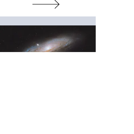
lezingen &
presentaties
Het verkennen van de kosmos kan ook
zónder ruimteschip. Door middel van
lezingen en presentaties lanceer ik je
naar de sterrenhemel. Of je nou een
beginner bent of een doorgewinterde