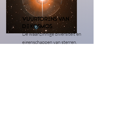
vuurtorens van
de kosmos
De waanzinnige diversiteit en
eigenschappen van sterren.
de portalen naar
het onbekende