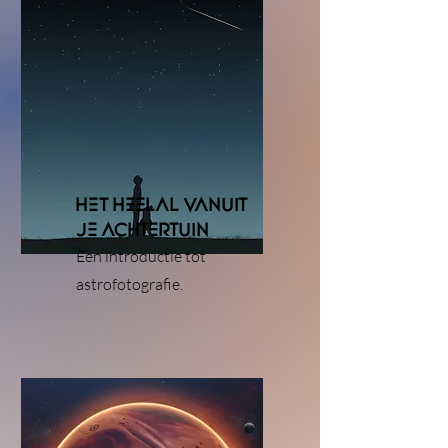
het heelal vanuit
je achtertuin
Een introductie tot
astrofotografie.